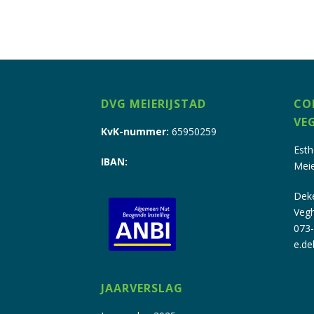
DVG MEIERIJSTAD
CO
VE
KvK-nummer:
65950259
Esth
IBAN:
Meie
Dek
Veg
073
e.de
JAARVERSLAG