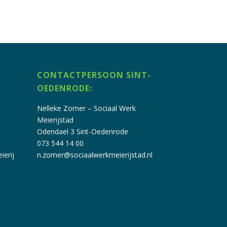
CONTACTPERSOON SINT-
OEDENRODE:
Nelleke Zomer – Sociaal Werk
Meierijstad
Odendael 3 Sint-Oedenrode
073 544 14 00
ierij
n.zomer@sociaalwerkmeierijstad.nl