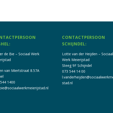
NTACTPERSOON
CONTACTPERSOON
GHEL:
SCHIJNDEL:
er de Bie – Sociaal Werk
Lotte van der Heijden – Sociaal
rijstad
Werk Meierijstad
Steeg 9F Schijndel
en van
Miertstraat
8.57A
073 544 14 00
hel
l.vanderheijden@sociaalwerkme
-544 1400
stad.nl
bie@sociaalwerkmeierijstad.nl